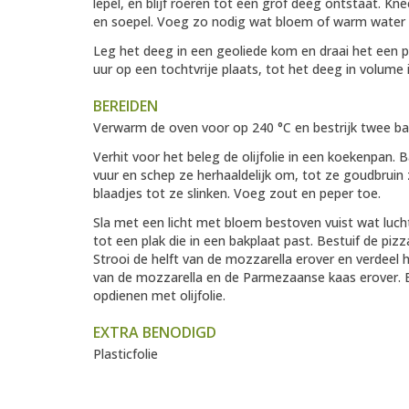
lepel, en blijf roeren tot een grof deeg ontstaat. K
en soepel. Voeg zo nodig wat bloem of warm water 
Leg het deeg in een geoliede kom en draai het een 
uur op een tochtvrije plaats, tot het deeg in volume 
BEREIDEN
Verwarm de oven voor op 240 °C en bestrijk twee ba
Verhit voor het beleg de olijfolie in een koekenpan.
vuur en schep ze herhaaldelijk om, tot ze goudbruin 
blaadjes tot ze slinken. Voeg zout en peper toe.
Sla met een licht met bloem bestoven vuist wat lucht 
tot een plak die in een bakplaat past. Bestuif de 
Strooi de helft van de mozzarella erover en verdeel h
van de mozzarella en de Parmezaanse kaas erover. Ba
opdienen met olijfolie.
EXTRA BENODIGD
Plasticfolie