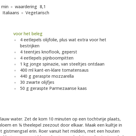
 min
waardering
8,1
Italiaans
Vegetarisch
voor het beleg
4 eetlepels olijfolie, plus wat extra voor het
bestrijken
4 teentjes knoflook, geperst
4 eetlepels pijnboompitten
1 kg jonge spinazie, van steeltjes ontdaan
400 ml kant-en-klare tomatensaus
440 g geraspte mozzarella
30 zwarte olijfjes
50 g geraspte Parmezaanse kaas
lauw water. Zet de kom 10 minuten op een tochtvrije plaats,
loem en ¼ theelepel zeezout door elkaar. Maak een kuiltje in
het gistmengsel erin. Roer vanuit het midden, met een houten