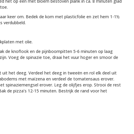
need het op een met bloem bestoven plank in ca. 8 minuten glad
toe.
paar keer om. Bedek de kom met plasticfolie en zet hem 1-1½
is verdubbeld.
kplaten met olie.
 Bak de knoflook en de pijnboompitten 5-6 minuten op laag
zijn. Voeg de spinazie toe, draai het vuur hoger en smoor de
uit het deeg. Verdeel het deeg in tweeën en rol elk deel uit
pizzabodems met maïzena en verdeel de tomatensaus erover.
et spinaziemengsel erover. Leg de olijfjes erop. Strooi de rest
k de pizza’s 12-15 minuten. Bestrijk de rand voor het