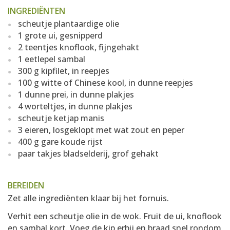
INGREDIËNTEN
scheutje plantaardige olie
1 grote ui, gesnipperd
2 teentjes knoflook, fijngehakt
1 eetlepel sambal
300 g kipfilet, in reepjes
100 g witte of Chinese kool, in dunne reepjes
1 dunne prei, in dunne plakjes
4 worteltjes, in dunne plakjes
scheutje ketjap manis
3 eieren, losgeklopt met wat zout en peper
400 g gare koude rijst
paar takjes bladselderij, grof gehakt
BEREIDEN
Zet alle ingrediënten klaar bij het fornuis.
Verhit een scheutje olie in de wok. Fruit de ui, knoflook
en sambal kort. Voeg de kip erbij en braad snel rondom