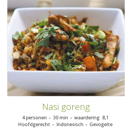
AANMELDEN
RECEPTEN
WEEKMENU'S
KOOKBOEKEN
Nasi goreng
4 personen
30 min
waardering
8,1
Hoofdgerecht
Indonesisch
Gevogelte