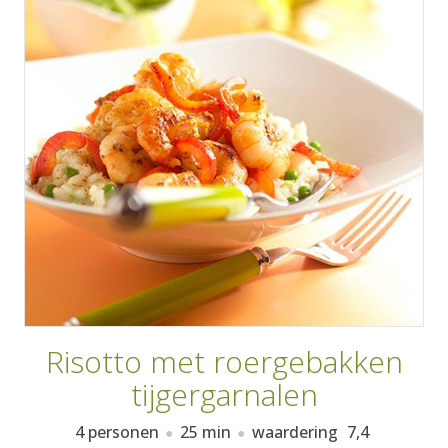
AANMELDEN
RECEPTEN
WEEKMENU'S
KOOKBOEKEN
Risotto met roergebakken
tijgergarnalen
4 personen
25 min
waardering
7,4