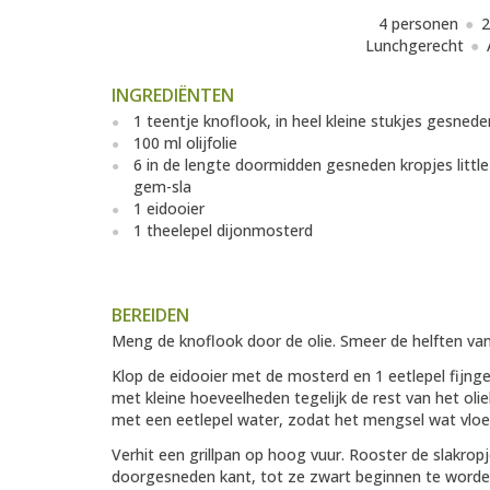
4 personen
2
Lunchgerecht
INGREDIËNTEN
1 teentje knoflook, in heel kleine stukjes gesnede
100 ml olijfolie
6 in de lengte doormidden gesneden kropjes little
gem-sla
1 eidooier
1 theelepel dijonmosterd
BEREIDEN
Meng de knoflook door de olie. Smeer de helften van 
Klop de eidooier met de mosterd en 1 eetlepel fijn
met kleine hoeveelheden tegelijk de rest van het ol
met een eetlepel water, zodat het mengsel wat vloe
Verhit een grillpan op hoog vuur. Rooster de slakrop
doorgesneden kant, tot ze zwart beginnen te worden