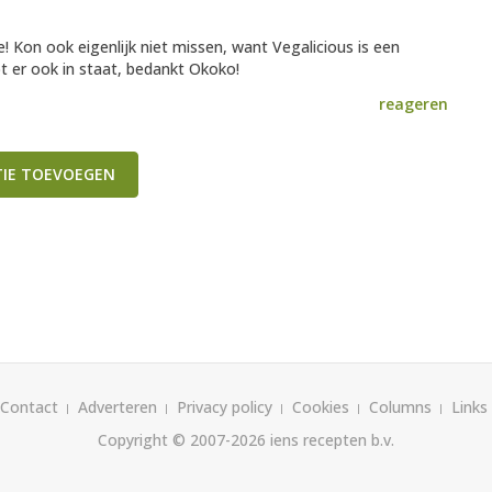
e! Kon ook eigenlijk niet missen, want Vegalicious is een
t er ook in staat, bedankt Okoko!
reageren
TIE TOEVOEGEN
Contact
Adverteren
Privacy policy
Cookies
Columns
Links
Copyright © 2007-2026
iens recepten b.v.