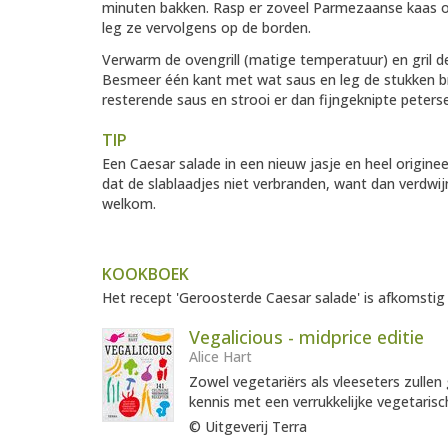
minuten bakken. Rasp er zoveel Parmezaanse kaas o
leg ze vervolgens op de borden.
Verwarm de ovengrill (matige temperatuur) en gril de
Besmeer één kant met wat saus en leg de stukken b
resterende saus en strooi er dan fijngeknipte peters
TIP
Een Caesar salade in een nieuw jasje en heel origineel
dat de slablaadjes niet verbranden, want dan verdwijne
welkom.
KOOKBOEK
Het recept 'Geroosterde Caesar salade' is afkomstig 
Vegalicious - midprice editie
Alice Hart
Zowel vegetariërs als vleeseters zullen 
kennis met een verrukkelijke vegetarisc
© Uitgeverij Terra