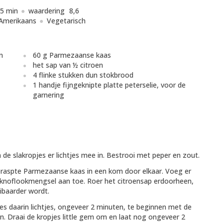
5 min
waardering
8,6
Amerikaans
Vegetarisch
n
60 g Parmezaanse kaas
het sap van ½ citroen
4 flinke stukken dun stokbrood
1 handje fijngeknipte platte peterselie, voor de
garnering
de slakropjes er lichtjes mee in. Bestrooi met peper en zout.
geraspte Parmezaanse kaas in een kom door elkaar. Voeg er
ieknoflookmengsel aan toe. Roer het citroensap erdoorheen,
ibaarder wordt.
jes daarin lichtjes, ongeveer 2 minuten, te beginnen met de
. Draai de kropjes little gem om en laat nog ongeveer 2