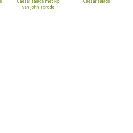
ge
Caesar salade met kip
Caesar salade
van John Torode