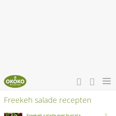
Freekeh salade recepten
INLOGGEN
HOME
Freekeh salade met burrata