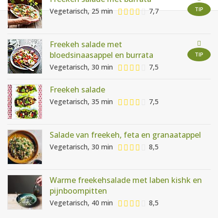
AANMELDEN
RECEPTEN
TIP
Vegetarisch, 25 min
7,7
WEEKMENU'S
Freekeh salade met
bloedsinaasappel en burrata
TIP
Vegetarisch, 30 min
7,5
KOOKBOEKEN
Freekeh salade
Vegetarisch, 35 min
7,5
Salade van freekeh, feta en granaatappel
Vegetarisch, 30 min
8,5
Warme freekehsalade met laben kishk en
pijnboompitten
Vegetarisch, 40 min
8,5