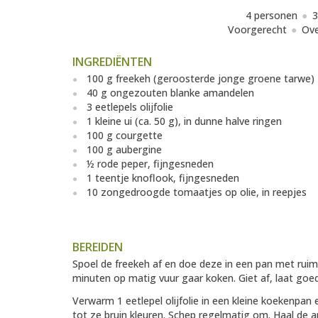
4 personen
3
Voorgerecht
Ove
INGREDIËNTEN
100 g freekeh (geroosterde jonge groene tarwe)
40 g ongezouten blanke amandelen
3 eetlepels olijfolie
1 kleine ui (ca. 50 g), in dunne halve ringen
100 g courgette
100 g aubergine
½ rode peper, fijngesneden
1 teentje knoflook, fijngesneden
10 zongedroogde tomaatjes op olie, in reepjes
BEREIDEN
Spoel de freekeh af en doe deze in een pan met ruim
minuten op matig vuur gaar koken. Giet af, laat goe
Verwarm 1 eetlepel olijfolie in een kleine koekenpan
tot ze bruin kleuren. Schep regelmatig om. Haal de a