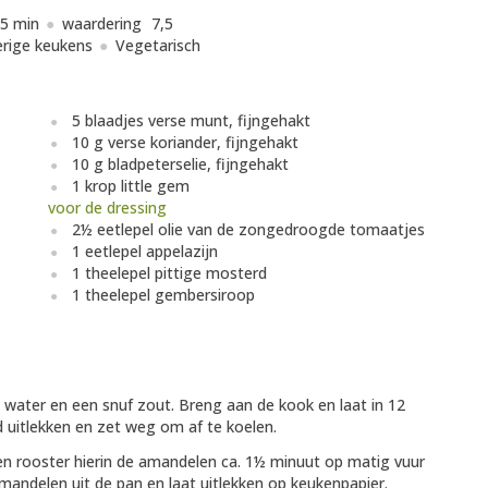
5 min
waardering
7,5
rige keukens
Vegetarisch
5 blaadjes verse munt, fijngehakt
10 g verse koriander, fijngehakt
10 g bladpeterselie, fijngehakt
1 krop little gem
voor de dressing
2½ eetlepel olie van de zongedroogde tomaatjes
1 eetlepel appelazijn
1 theelepel pittige mosterd
1 theelepel gembersiroop
 water en een snuf zout. Breng aan de kook en laat in 12
d uitlekken en zet weg om af te koelen.
 en rooster hierin de amandelen ca. 1½ minuut op matig vuur
mandelen uit de pan en laat uitlekken op keukenpapier.