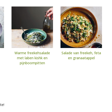
Warme freekehsalade
Salade van freekeh, feta
met laben kishk en
en granaatappel
pijnboompitten
te!