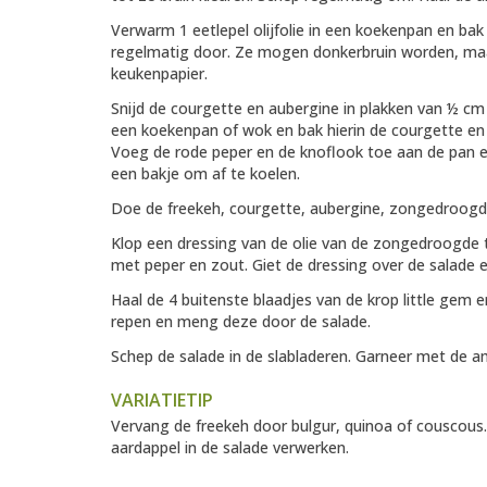
Verwarm 1 eetlepel olijfolie in een koekenpan en bak
regelmatig door. Ze mogen donkerbruin worden, maar 
keukenpapier.
Snijd de courgette en aubergine in plakken van ½ cm e
een koekenpan of wok en bak hierin de courgette en
Voeg de rode peper en de knoflook toe aan de pan e
een bakje om af te koelen.
Doe de freekeh, courgette, aubergine, zongedroogd
Klop een dressing van de olie van de zongedroogde
met peper en zout. Giet de dressing over de salade 
Haal de 4 buitenste blaadjes van de krop little gem e
repen en meng deze door de salade.
Schep de salade in de slabladeren. Garneer met de a
VARIATIETIP
Vervang de freekeh door bulgur, quinoa of couscous.
aardappel in de salade verwerken.