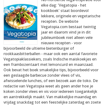
AANMELDEN
RECEPTEN
elke dag: 'Vegatopia - het
kookboek' staat boordevol
lekkere, originele en vegetarische
WEEKMENU'S
recepten. De website
Vegatopia.com bestaat twintig
jaar en daarom vind je in dit
KOOKBOEKEN
jubileumboek niet alleen vele
nieuwe recepten - voor
bijvoorbeeld de ultieme bietenburger of
rookkaasbitterballen - maar ook een aantal favoriete
Vegatopiaklassiekers, zoals Indische maiskoekjes en
een frambozentaart met lemoncurd en maanzaad.
Ook bevat het boek smakelijke tips, bijvoorbeeld voor
een geslaagde barbecue zonder vlees of vis,
afwisselende lunches, of een bezoek aan de toko. De
redactie van Vegatopia weet als geen ander hoe je
koken zonder vlees en vis voor iedereen toegankelijk
en aantrekkelijk maakt. Van makkelijke maandag en
vrijdag snackdag tot een feestelijke zaterdag en zoete