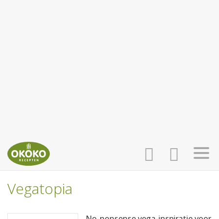
Vegatopia
INLOGGEN
HOME
No-nonsense vega-inspiratie voor