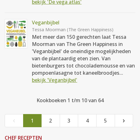
bekijk 'De vega atlas'
Veganbijbel
Tessa Moorman (The Green Happiness)
Met meer dan 150 gerechten laat Tessa
Moorman van The Green Happiness in
'Veganbijbel' de oneindige mogelijkheden
van de plantaardig eten zien. Van
bietenburgers tot chocolademousse en van
pompoenlasagne tot kaneelbroodjes...
bekijk 'Veganbijbel'
Kookboeken 1 t/m 10 van 64
‹
›
1
2
3
4
5
CHEF RECEPTEN