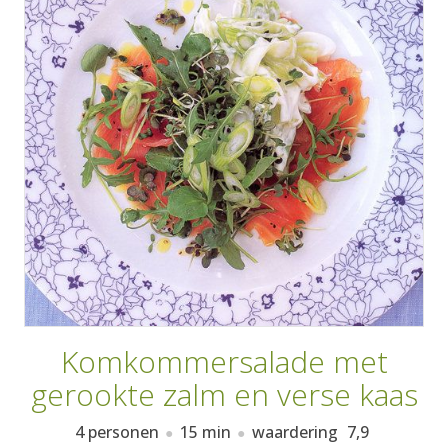
AANMELDEN
RECEPTEN
WEEKMENU'S
KOOKBOEKEN
Komkommersalade met
gerookte zalm en verse kaas
4 personen
15 min
waardering
7,9