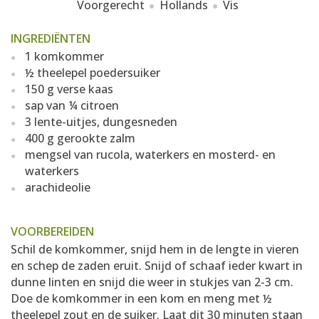
Voorgerecht
Hollands
Vis
INGREDIËNTEN
1 komkommer
½ theelepel poedersuiker
150 g verse kaas
sap van ¼ citroen
3 lente-uitjes, dungesneden
400 g gerookte zalm
mengsel van rucola, waterkers en mosterd- en
waterkers
arachideolie
VOORBEREIDEN
Schil de komkommer, snijd hem in de lengte in vieren
en schep de zaden eruit. Snijd of schaaf ieder kwart in
dunne linten en snijd die weer in stukjes van 2-3 cm.
Doe de komkommer in een kom en meng met ½
theelepel zout en de suiker. Laat dit 30 minuten staan