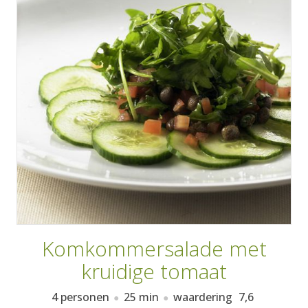
AANMELDEN
RECEPTEN
WEEKMENU'S
KOOKBOEKEN
Komkommersalade met
kruidige tomaat
4 personen
25 min
waardering
7,6