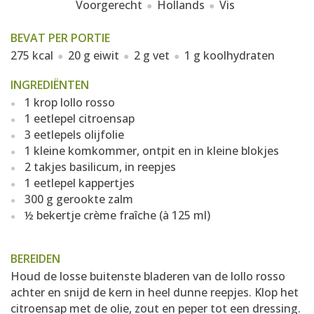
Voorgerecht
Hollands
Vis
BEVAT PER PORTIE
275 kcal
20 g eiwit
2 g vet
1 g koolhydraten
INGREDIËNTEN
1 krop lollo rosso
1 eetlepel citroensap
3 eetlepels olijfolie
1 kleine komkommer, ontpit en in kleine blokjes
2 takjes basilicum, in reepjes
1 eetlepel kappertjes
300 g gerookte zalm
½ bekertje crème fraîche (à 125 ml)
BEREIDEN
Houd de losse buitenste bladeren van de lollo rosso
achter en snijd de kern in heel dunne reepjes. Klop het
citroensap met de olie, zout en peper tot een dressing.