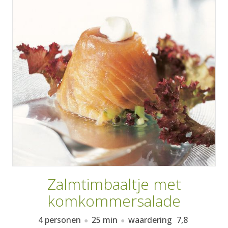
AANMELDEN
RECEPTEN
WEEKMENU'S
KOOKBOEKEN
Zalmtimbaaltje met
komkommersalade
4 personen
25 min
waardering
7,8