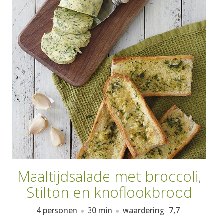
AANMELDEN
RECEPTEN
WEEKMENU'S
KOOKBOEKEN
Maaltijdsalade met broccoli,
Stilton en knoflookbrood
4 personen
30 min
waardering
7,7