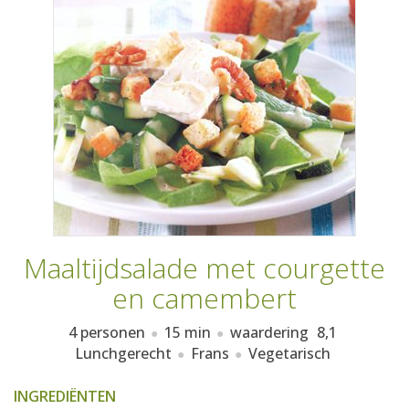
AANMELDEN
RECEPTEN
WEEKMENU'S
KOOKBOEKEN
Maaltijdsalade met courgette
en camembert
4 personen
15 min
waardering
8,1
Lunchgerecht
Frans
Vegetarisch
INGREDIËNTEN