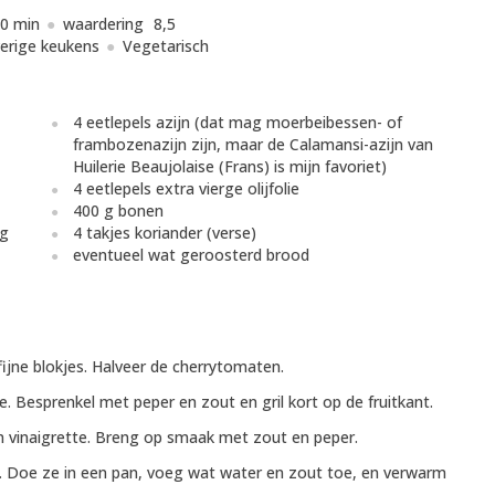
0 min
waardering
8,5
erige keukens
Vegetarisch
4 eetlepels azijn (dat mag moerbeibessen- of
frambozenazijn zijn, maar de Calamansi-azijn van
Huilerie Beaujolaise (Frans) is mijn favoriet)
4 eetlepels extra vierge olijfolie
400 g bonen
jg
4 takjes koriander (verse)
eventueel wat geroosterd brood
 fijne blokjes. Halveer de cherrytomaten.
ze. Besprenkel met peper en zout en gril kort op de fruitkant.
en vinaigrette. Breng op smaak met zout en peper.
af. Doe ze in een pan, voeg wat water en zout toe, en verwarm