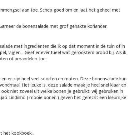
azijnmengsel aan toe. Schep goed om en laat het geheel met
 Garneer de bonensalade met grof gehakte koriander.
e salade met ingrediënten die ik op dat moment in de tuin of in
 vijgen... Geef er eventueel wat geroosterd brood bij. Als ik
oten of amandelen toe.
er en er zijn heel veel soorten en maten. Deze bonensalade kun
 avondmaal. Het leuke is, deze salade maak je heel snel klaar en
s ook niet zoveel uit welke bonen je gebruikt: wij gebruiken in
jao Lindinho ('mooie bonen') geven het gerecht een kleurrijke
t het kookboek...