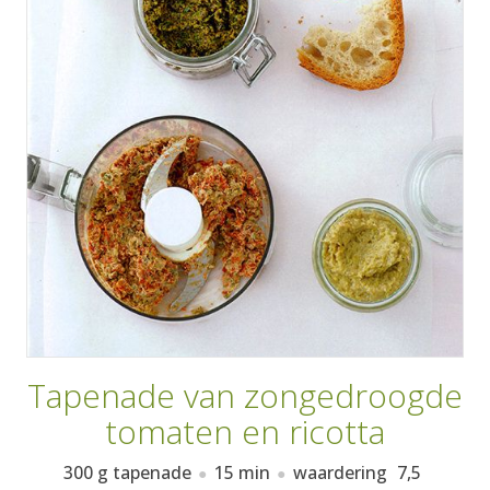
AANMELDEN
RECEPTEN
WEEKMENU'S
KOOKBOEKEN
Tapenade van zongedroogde
tomaten en ricotta
300 g tapenade
15 min
waardering
7,5