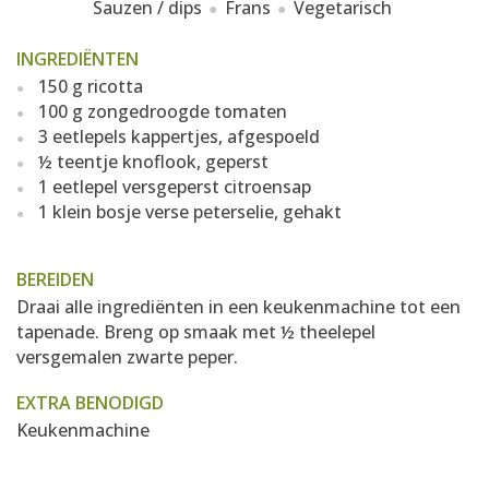
Sauzen / dips
Frans
Vegetarisch
INGREDIËNTEN
150 g ricotta
100 g zongedroogde tomaten
3 eetlepels kappertjes, afgespoeld
½ teentje knoflook, geperst
1 eetlepel versgeperst citroensap
1 klein bosje verse peterselie, gehakt
BEREIDEN
Draai alle ingrediënten in een keukenmachine tot een
tapenade. Breng op smaak met ½ theelepel
versgemalen zwarte peper.
EXTRA BENODIGD
Keukenmachine