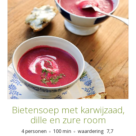
AANMELDEN
RECEPTEN
WEEKMENU'S
KOOKBOEKEN
Bietensoep met karwijzaad,
dille en zure room
4 personen
100 min
waardering
7,7