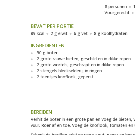
8 personen
Voorgerecht
BEVAT PER PORTIE
89 kcal
2 g eiwit
6 g vet
8 g koolhydraten
INGREDIËNTEN
50 g boter
2 grote rauwe bieten, geschild en in dikke repen
2 grote wortels, geschrapt en in dikke repen
2 stengels bleekselderij, in ringen
2 teentjes knoflook, geperst
BEREIDEN
Verhit de boter in een grote pan en voeg de bieten, 
vuur. Roer af en toe. Voeg de knoflook, tomaten en 
Schenk de bouillon erbij en voeg zout, peper en het p