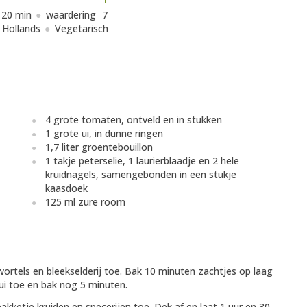
120 min
waardering
7
Hollands
Vegetarisch
4 grote tomaten, ontveld en in stukken
1 grote ui, in dunne ringen
1,7 liter groentebouillon
1 takje peterselie, 1 laurierblaadje en 2 hele
kruidnagels, samengebonden in een stukje
kaasdoek
125 ml zure room
wortels en bleekselderij toe. Bak 10 minuten zachtjes op laag
ui toe en bak nog 5 minuten.
akketje kruiden en specerijen toe. Dek af en laat 1 uur en 30