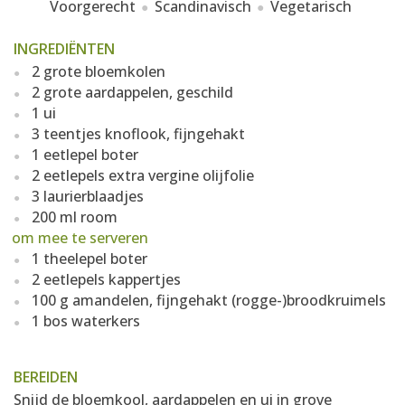
Voorgerecht
Scandinavisch
Vegetarisch
INGREDIËNTEN
2 grote bloemkolen
2 grote aardappelen, geschild
1 ui
3 teentjes knoflook, fijngehakt
1 eetlepel boter
2 eetlepels extra vergine olijfolie
3 laurierblaadjes
200 ml room
om mee te serveren
1 theelepel boter
2 eetlepels kappertjes
100 g amandelen, fijngehakt (rogge-)broodkruimels
1 bos waterkers
BEREIDEN
Snijd de bloemkool, aardappelen en ui in grove