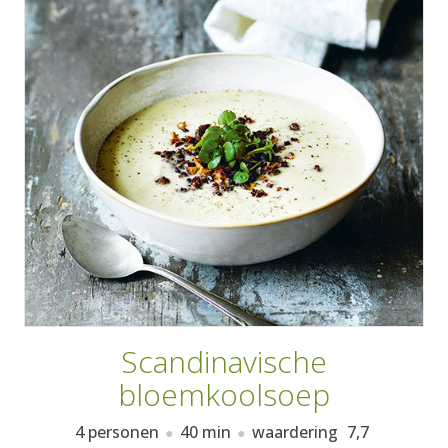
AANMELDEN
RECEPTEN
WEEKMENU'S
KOOKBOEKEN
Scandinavische
bloemkoolsoep
4 personen
40 min
waardering
7,7