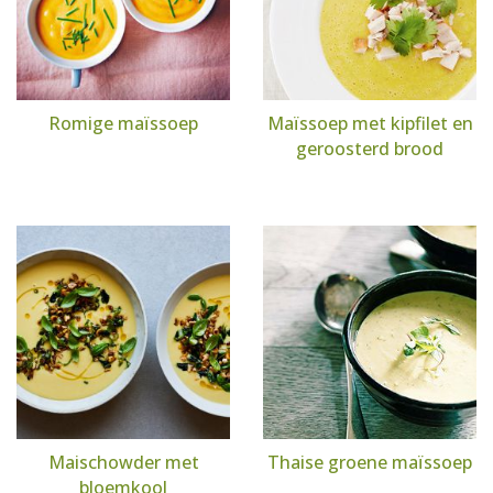
Romige maïssoep
Maïssoep met kipfilet en
geroosterd brood
Maischowder met
Thaise groene maïssoep
bloemkool