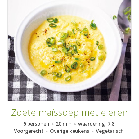
AANMELDEN
RECEPTEN
WEEKMENU'S
KOOKBOEKEN
Zoete maïssoep met eieren
6 personen
20 min
waardering
7,8
Voorgerecht
Overige keukens
Vegetarisch