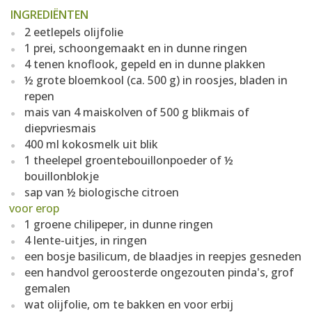
INGREDIËNTEN
2 eetlepels olijfolie
1 prei, schoongemaakt en in dunne ringen
4 tenen knoflook, gepeld en in dunne plakken
½ grote bloemkool (ca. 500 g) in roosjes, bladen in
repen
mais van 4 maiskolven of 500 g blikmais of
diepvriesmais
400 ml kokosmelk uit blik
1 theelepel groentebouillonpoeder of ½
bouillonblokje
sap van ½ biologische citroen
voor erop
1 groene chilipeper, in dunne ringen
4 lente-uitjes, in ringen
een bosje basilicum, de blaadjes in reepjes gesneden
een handvol geroosterde ongezouten pinda's, grof
gemalen
wat olijfolie, om te bakken en voor erbij