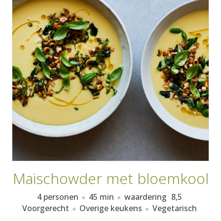
AANMELDEN
RECEPTEN
WEEKMENU'S
KOOKBOEKEN
Maischowder met bloemkool
4 personen
45 min
waardering
8,5
Voorgerecht
Overige keukens
Vegetarisch