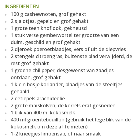
INGREDIËNTEN
100 g cashewnoten, grof gehakt
2 sjalotjes, gepeld en grof gehakt
1 grote teen knoflook, gekneusd
1 stuk verse gemberwortel ter grootte van een
duim, geschild en grof gehakt
2 djeroek poeroetblaadjes, vers of uit de diepvries
2 stengels citroengras, buitenste blad verwijderd, de
rest grof gehakt
1 groene chilipeper, desgewenst van zaadjes
ontdaan, grof gehakt
1 klein bosje koriander, blaadjes van de steeltjes
gehaald
2 eetlepels arachideolie
2 grote maïskolven, de korrels eraf gesneden
1 blik van 400 ml kokosmelk
400 ml groentebouillon (gebruik het lege blik van de
kokosmelk om deze af te meten)
1-2 kneepjes limoensap, of naar smaak