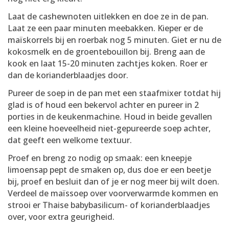
Laat de cashewnoten uitlekken en doe ze in de pan.
Laat ze een paar minuten meebakken. Kieper er de
maïskorrels bij en roerbak nog 5 minuten. Giet er nu de
kokosmelk en de groentebouillon bij. Breng aan de
kook en laat 15-20 minuten zachtjes koken. Roer er
dan de korianderblaadjes door.
Pureer de soep in de pan met een staafmixer totdat hij
glad is of houd een bekervol achter en pureer in 2
porties in de keukenmachine. Houd in beide gevallen
een kleine hoeveelheid niet-gepureerde soep achter,
dat geeft een welkome textuur.
Proef en breng zo nodig op smaak: een kneepje
limoensap pept de smaken op, dus doe er een beetje
bij, proef en besluit dan of je er nog meer bij wilt doen.
Verdeel de maïssoep over voorverwarmde kommen en
strooi er Thaise babybasilicum- of korianderblaadjes
over, voor extra geurigheid.