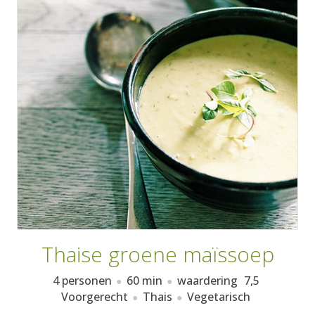
AANMELDEN
RECEPTEN
WEEKMENU'S
KOOKBOEKEN
Thaise groene maïssoep
4 personen
60 min
waardering
7,5
Voorgerecht
Thais
Vegetarisch