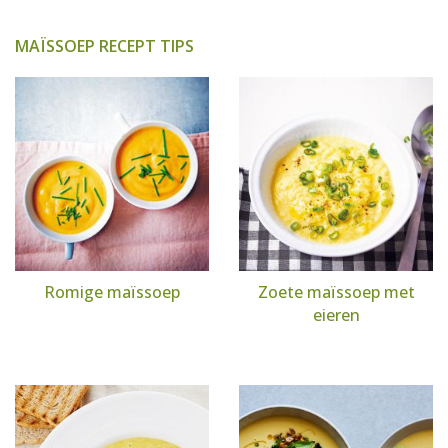
MAÏSSOEP RECEPT TIPS
Romige maïssoep
Zoete maïssoep met
eieren