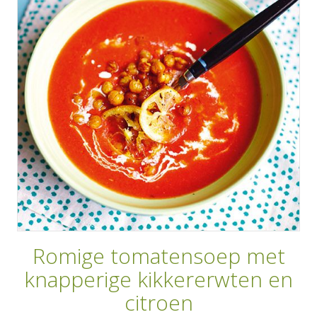
AANMELDEN
RECEPTEN
WEEKMENU'S
KOOKBOEKEN
Romige tomatensoep met
knapperige kikkererwten en
citroen