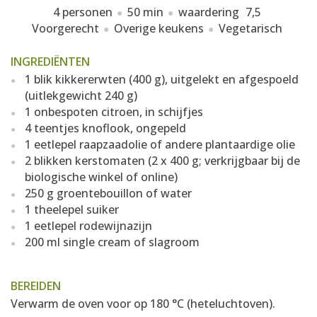
4 personen
50 min
waardering
7,5
Voorgerecht
Overige keukens
Vegetarisch
INGREDIËNTEN
1 blik kikkererwten (400 g), uitgelekt en afgespoeld
(uitlekgewicht 240 g)
1 onbespoten citroen, in schijfjes
4 teentjes knoflook, ongepeld
1 eetlepel raapzaadolie of andere plantaardige olie
2 blikken kerstomaten (2 x 400 g; verkrijgbaar bij de
biologische winkel of online)
250 g groentebouillon of water
1 theelepel suiker
1 eetlepel rodewijnazijn
200 ml single cream of slagroom
BEREIDEN
Verwarm de oven voor op 180 °C (heteluchtoven).