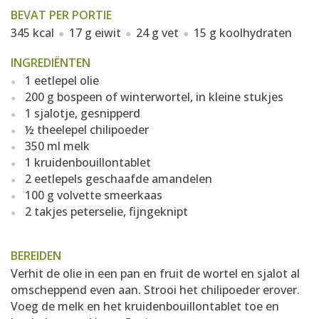
BEVAT PER PORTIE
345 kcal
17 g eiwit
24 g vet
15 g koolhydraten
INGREDIËNTEN
1 eetlepel olie
200 g bospeen of winterwortel, in kleine stukjes
1 sjalotje, gesnipperd
½ theelepel chilipoeder
350 ml melk
1 kruidenbouillontablet
2 eetlepels geschaafde amandelen
100 g volvette smeerkaas
2 takjes peterselie, fijngeknipt
BEREIDEN
Verhit de olie in een pan en fruit de wortel en sjalot al
omscheppend even aan. Strooi het chilipoeder erover.
Voeg de melk en het kruidenbouillontablet toe en