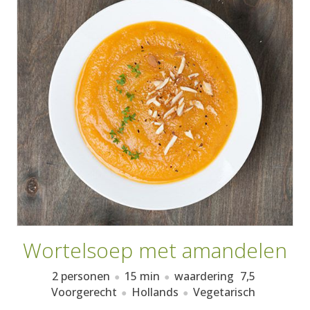
AANMELDEN
RECEPTEN
WEEKMENU'S
KOOKBOEKEN
Wortelsoep met amandelen
2 personen
15 min
waardering
7,5
Voorgerecht
Hollands
Vegetarisch