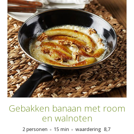
AANMELDEN
RECEPTEN
WEEKMENU'S
KOOKBOEKEN
Gebakken banaan met room
en walnoten
2 personen
15 min
waardering
8,7