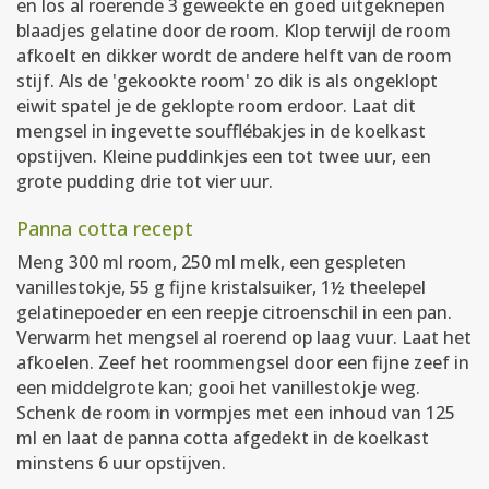
en los al roerende 3 geweekte en goed uitgeknepen
blaadjes gelatine door de room. Klop terwijl de room
afkoelt en dikker wordt de andere helft van de room
stijf. Als de 'gekookte room' zo dik is als ongeklopt
eiwit spatel je de geklopte room erdoor. Laat dit
mengsel in ingevette soufflébakjes in de koelkast
opstijven. Kleine puddinkjes een tot twee uur, een
grote pudding drie tot vier uur.
Panna cotta recept
Meng 300 ml room, 250 ml melk, een gespleten
vanillestokje, 55 g fijne kristalsuiker, 1½ theelepel
gelatinepoeder en een reepje citroenschil in een pan.
Verwarm het mengsel al roerend op laag vuur. Laat het
afkoelen. Zeef het roommengsel door een fijne zeef in
een middelgrote kan; gooi het vanillestokje weg.
Schenk de room in vormpjes met een inhoud van 125
ml en laat de panna cotta afgedekt in de koelkast
minstens 6 uur opstijven.