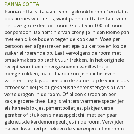
PANNA COTTA
Panna cotta is Italiaans voor 'gekookte room' en dat is
ook precies wat het is, want panna cotta bestaat voor
het overgrote deel uit room. Ga uit van 100 ml room
per persoon. De helft hiervan breng je in een kleine pan
met een dikke bodem tegen de kook aan. Voeg per
persoon een afgestreken eetlepel suiker toe en los de
suiker al roerende op. Laat vervolgens de room met
smaakmakers op zacht vuur trekken. In het originele
recept wordt een opengesneden vanillestokje
meegetrokken, maar daarop kun je naar believen
variëren. Leg bijvoorbeeld in de zomer bij de vanille ook
citroenschilletjes of gekneusde serehstengels of wat
verse dragon in de room. Of alleen citroen en een
zakje groene thee. Leg 's winters warmere specerijen
als kaneelstokjes, pimentbolletjes, plakjes verse
gember of stukken sinaasappelschil met een paar
gekneusde kardemompeultjes in de room. Verwijder
na een kwartiertje trekken de specerijen uit de room