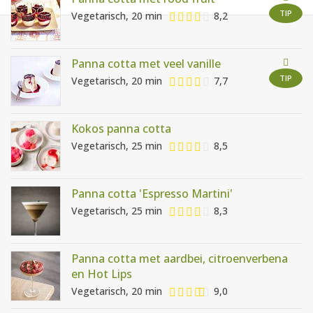
AANMELDEN
RECEPTEN
TIP
Vegetarisch, 20 min
8,2
WEEKMENU'S
Panna cotta met veel vanille
TIP
Vegetarisch, 20 min
7,7
KOOKBOEKEN
Kokos panna cotta
Vegetarisch, 25 min
8,5
Panna cotta 'Espresso Martini'
Vegetarisch, 25 min
8,3
Panna cotta met aardbei, citroenverbena
en Hot Lips
Vegetarisch, 20 min
9,0