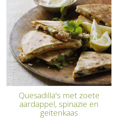
AANMELDEN
RECEPTEN
WEEKMENU'S
KOOKBOEKEN
Quesadilla's met zoete
aardappel, spinazie en
geitenkaas