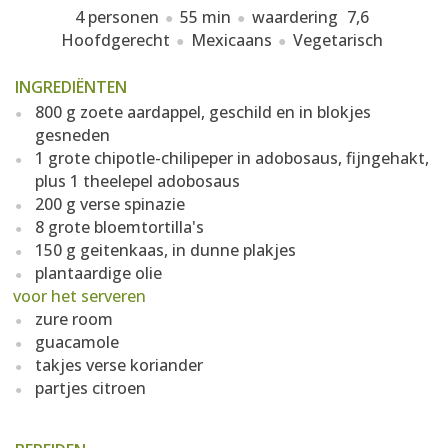
4 personen
55 min
waardering
7,6
Hoofdgerecht
Mexicaans
Vegetarisch
INGREDIËNTEN
800 g zoete aardappel, geschild en in blokjes
gesneden
1 grote chipotle-chilipeper in adobosaus, fijngehakt,
plus 1 theelepel adobosaus
200 g verse spinazie
8 grote bloemtortilla's
150 g geitenkaas, in dunne plakjes
plantaardige olie
voor het serveren
zure room
guacamole
takjes verse koriander
partjes citroen