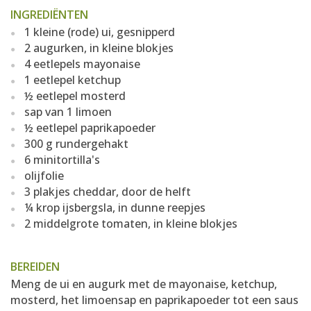
INGREDIËNTEN
1 kleine (rode) ui, gesnipperd
2 augurken, in kleine blokjes
4 eetlepels mayonaise
1 eetlepel ketchup
½ eetlepel mosterd
sap van 1 limoen
½ eetlepel paprikapoeder
300 g rundergehakt
6 minitortilla's
olijfolie
3 plakjes cheddar, door de helft
¼ krop ijsbergsla, in dunne reepjes
2 middelgrote tomaten, in kleine blokjes
BEREIDEN
Meng de ui en augurk met de mayonaise, ketchup,
mosterd, het limoensap en paprikapoeder tot een saus