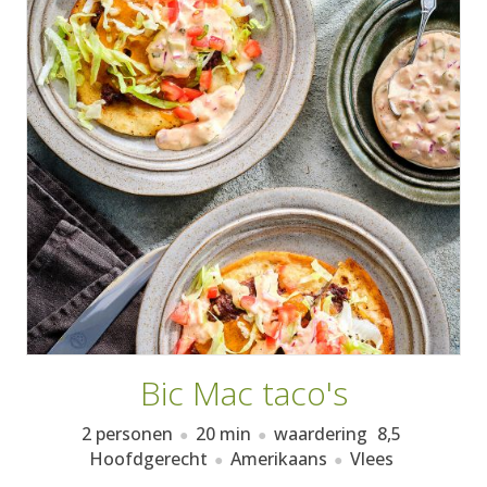
AANMELDEN
RECEPTEN
WEEKMENU'S
KOOKBOEKEN
Bic Mac taco's
2 personen
20 min
waardering
8,5
Hoofdgerecht
Amerikaans
Vlees