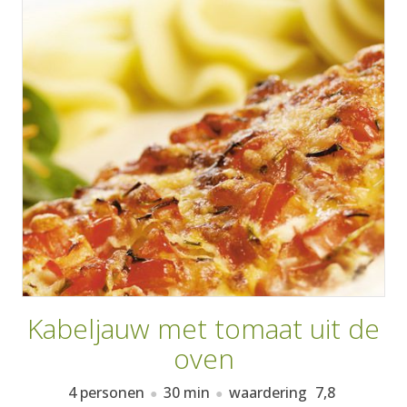
AANMELDEN
RECEPTEN
WEEKMENU'S
KOOKBOEKEN
Kabeljauw met tomaat uit de
oven
4 personen
30 min
waardering
7,8