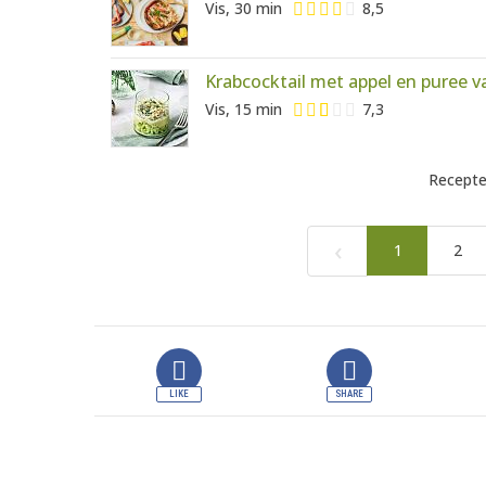
Vis, 30 min
8,5
Krabcocktail met appel en puree 
Vis, 15 min
7,3
Recepte
‹
1
2