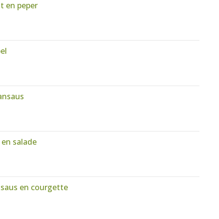
t en peper
el
aansaus
 en salade
ksaus en courgette