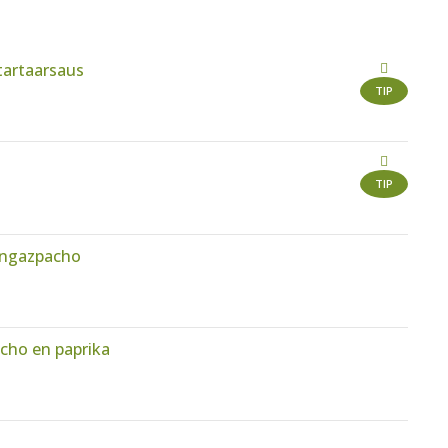
tartaarsaus
TIP
TIP
engazpacho
cho en paprika