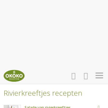
Rivierkreeftjes recepten
INLOGGEN
HOME
Salade van rivierkreeftjes