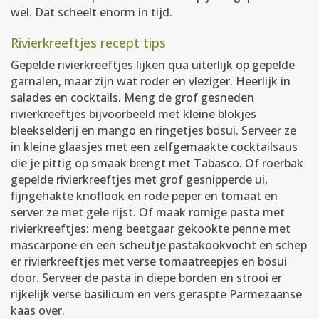
wel. Dat scheelt enorm in tijd.
Rivierkreeftjes recept tips
Gepelde rivierkreeftjes lijken qua uiterlijk op gepelde
garnalen, maar zijn wat roder en vleziger. Heerlijk in
salades en cocktails. Meng de grof gesneden
rivierkreeftjes bijvoorbeeld met kleine blokjes
bleekselderij en mango en ringetjes bosui. Serveer ze
in kleine glaasjes met een zelfgemaakte cocktailsaus
die je pittig op smaak brengt met Tabasco. Of roerbak
gepelde rivierkreeftjes met grof gesnipperde ui,
fijngehakte knoflook en rode peper en tomaat en
server ze met gele rijst. Of maak romige pasta met
rivierkreeftjes: meng beetgaar gekookte penne met
mascarpone en een scheutje pastakookvocht en schep
er rivierkreeftjes met verse tomaatreepjes en bosui
door. Serveer de pasta in diepe borden en strooi er
rijkelijk verse basilicum en vers geraspte Parmezaanse
kaas over.