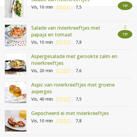
AANMELDEN
RECEPTEN
TIP
Vis, 10 min
7,5
WEEKMENU'S
Salade van rivierkreeftjes met
papaja en tomaat
TIP
Vis, 10 min
7,8
KOOKBOEKEN
Aspergesalade met gerookte zalm en
rivierkreeftjes
Vis, 20 min
7,6
Aspic van rivierkreeftjes met groene
asperges
Vis, 40 min
7,5
Gepocheerd ei met rivierkreeftjes
Vis, 10 min
7,8