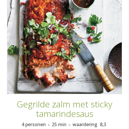
AANMELDEN
RECEPTEN
WEEKMENU'S
KOOKBOEKEN
Gegrilde zalm met sticky
tamarindesaus
4 personen
25 min
waardering
8,3