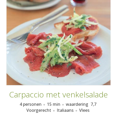
AANMELDEN
RECEPTEN
WEEKMENU'S
KOOKBOEKEN
Carpaccio met venkelsalade
4 personen
15 min
waardering
7,7
Voorgerecht
Italiaans
Vlees