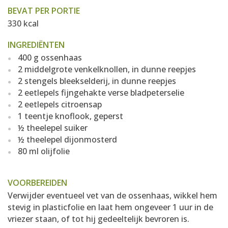
BEVAT PER PORTIE
330 kcal
INGREDIËNTEN
400 g ossenhaas
2 middelgrote venkelknollen, in dunne reepjes
2 stengels bleekselderij, in dunne reepjes
2 eetlepels fijngehakte verse bladpeterselie
2 eetlepels citroensap
1 teentje knoflook, geperst
½ theelepel suiker
½ theelepel dijonmosterd
80 ml olijfolie
VOORBEREIDEN
Verwijder eventueel vet van de ossenhaas, wikkel hem
stevig in plasticfolie en laat hem ongeveer 1 uur in de
vriezer staan, of tot hij gedeeltelijk bevroren is.