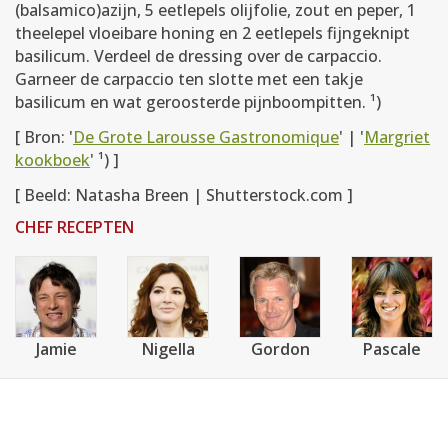
(balsamico)azijn, 5 eetlepels olijfolie, zout en peper, 1
theelepel vloeibare honing en 2 eetlepels fijngeknipt
basilicum. Verdeel de dressing over de carpaccio.
Garneer de carpaccio ten slotte met een takje
basilicum en wat geroosterde pijnboompitten. ¹)
[ Bron: '
De Grote Larousse Gastronomique
' | '
Margriet
kookboek
' ¹) ]
[ Beeld: Natasha Breen | Shutterstock.com ]
CHEF RECEPTEN
Jamie
Nigella
Gordon
Pascale