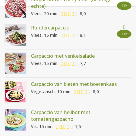
AANMELDEN
RECEPTEN
echte)
TIP
Vlees, 20 min
8,0
WEEKMENU'S
Rundercarpaccio
TIP
Vlees, 15 min
8,1
KOOKBOEKEN
Carpaccio met venkelsalade
Vlees, 15 min
7,7
Carpaccio van bieten met boerenkaas
Vegetarisch, 10 min
8,0
Carpaccio van heilbot met
tomatengazpacho
Vis, 15 min
7,5