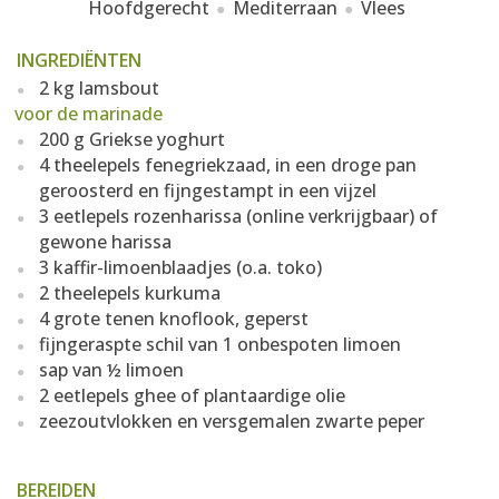
Hoofdgerecht
Mediterraan
Vlees
INGREDIËNTEN
2 kg lamsbout
voor de marinade
200 g Griekse yoghurt
4 theelepels fenegriekzaad, in een droge pan
geroosterd en fijngestampt in een vijzel
3 eetlepels rozenharissa (online verkrijgbaar) of
gewone harissa
3 kaffir-limoenblaadjes (o.a. toko)
2 theelepels kurkuma
4 grote tenen knoflook, geperst
fijngeraspte schil van 1 onbespoten limoen
sap van ½ limoen
2 eetlepels ghee of plantaardige olie
zeezoutvlokken en versgemalen zwarte peper
BEREIDEN