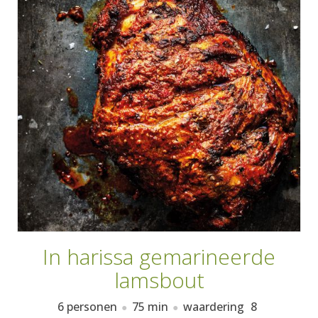
AANMELDEN
RECEPTEN
WEEKMENU'S
KOOKBOEKEN
In harissa gemarineerde
lamsbout
6 personen
75 min
waardering
8