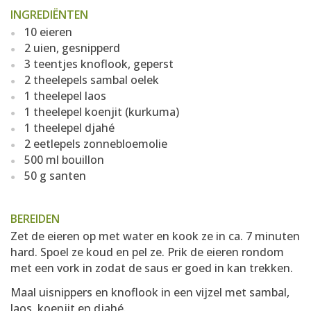
INGREDIËNTEN
10 eieren
2 uien, gesnipperd
3 teentjes knoflook, geperst
2 theelepels sambal oelek
1 theelepel laos
1 theelepel koenjit (kurkuma)
1 theelepel djahé
2 eetlepels zonnebloemolie
500 ml bouillon
50 g santen
BEREIDEN
Zet de eieren op met water en kook ze in ca. 7 minuten
hard. Spoel ze koud en pel ze. Prik de eieren rondom
met een vork in zodat de saus er goed in kan trekken.
Maal uisnippers en knoflook in een vijzel met sambal,
laos, koenjit en djahé.