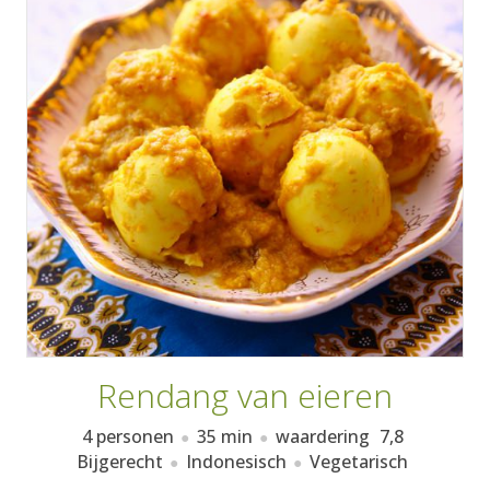
AANMELDEN
RECEPTEN
WEEKMENU'S
KOOKBOEKEN
Rendang van eieren
4 personen
35 min
waardering
7,8
Bijgerecht
Indonesisch
Vegetarisch