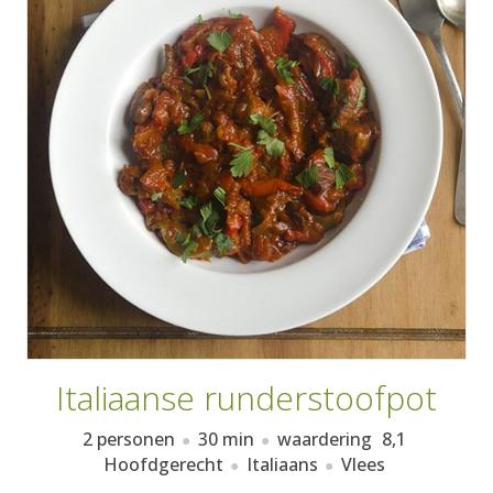
AANMELDEN
RECEPTEN
WEEKMENU'S
KOOKBOEKEN
Italiaanse runderstoofpot
2 personen
30 min
waardering
8,1
Hoofdgerecht
Italiaans
Vlees