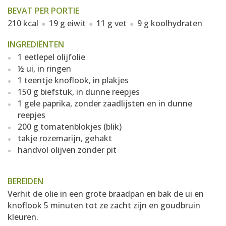
BEVAT PER PORTIE
210 kcal
19 g eiwit
11 g vet
9 g koolhydraten
INGREDIËNTEN
1 eetlepel olijfolie
½ ui, in ringen
1 teentje knoflook, in plakjes
150 g biefstuk, in dunne reepjes
1 gele paprika, zonder zaadlijsten en in dunne
reepjes
200 g tomatenblokjes (blik)
takje rozemarijn, gehakt
handvol olijven zonder pit
BEREIDEN
Verhit de olie in een grote braadpan en bak de ui en
knoflook 5 minuten tot ze zacht zijn en goudbruin
kleuren.