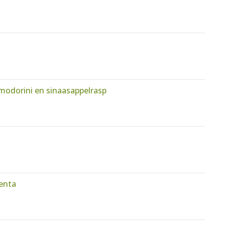
modorini en sinaasappelrasp
enta