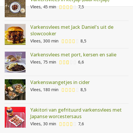
AANMELDEN
RECEPTEN
Vlees, 45 min
7,5
WEEKMENU'S
Varkensvlees met Jack Daniel's uit de
slowcooker
Vlees, 300 min
8,5
KOOKBOEKEN
Varkensvlees met port, kersen en salie
Vlees, 75 min
6,6
Varkenswangetjes in cider
Vlees, 180 min
8,5
Yakitori van gefrituurd varkensvlees met
Japanse worcestersaus
Vlees, 30 min
7,6