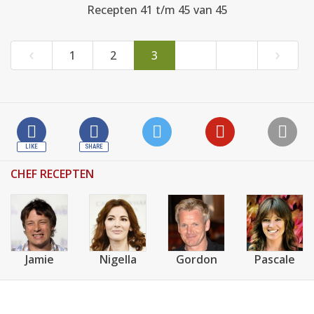
Recepten 41 t/m 45 van 45
‹
›
1
2
3
CHEF RECEPTEN
Jamie
Nigella
Gordon
Pascale