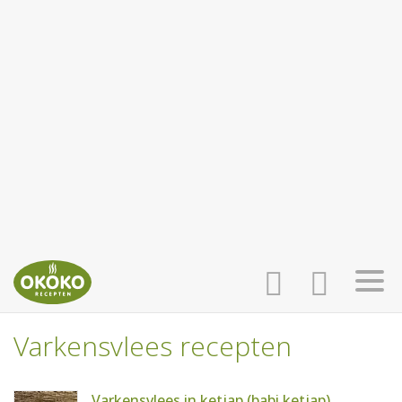
Varkensvlees recepten
INLOGGEN
HOME
Varkensvlees in ketjap (babi ketjap)