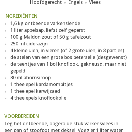
Hoofdgerecht
Engels
Vlees
INGREDIËNTEN
1,6 kg ontbeende varkenslende
1 liter appelsap, liefst zelf geperst
100 g Maldon zout of 50 g tafelzout
250 ml ciderazijn
4 kleine uien, in vieren (of 2 grote uien, in 8 partjes)
de stelen van een grote bos peterselie (desgewenst)
de teentjes van 1 bol knoflook, gekneusd, maar niet
gepeld
80 ml ahornsiroop
1 theelepel kardamompitjes
1 theelepel karwijzaad
4 theelepels knoflookolie
VOORBEREIDEN
Leg het ontbeende, opgerolde stuk varkensvlees in
een pan of stoofpot met deksel. Voeg er 1 liter water