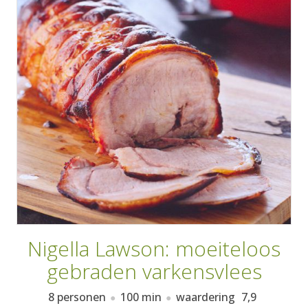
AANMELDEN
RECEPTEN
WEEKMENU'S
KOOKBOEKEN
Nigella Lawson: moeiteloos
gebraden varkensvlees
8 personen
100 min
waardering
7,9