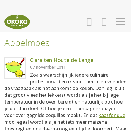
Appelmoes
INLOGGEN
HOME
Clara ten Houte de Lange
AANMELDEN
RECEPTEN
07 november 2011
Zoals waarschijnlijk iedere culinaire
professional ben ik voor familie en vrienden
WEEKMENU'S
de vraagbaak als het aankomt op koken. Dan leg ik uit
dat groot vlees het lekkerst wordt als je het bij lage
temperatuur in de oven bereidt en natuurlijk ook hoe
KOOKBOEKEN
je dat dan doet. Of hoe je een champagnesabayon
voor over gegrilde coquilles maakt. En dat
kaasfondue
mooi egaal wordt als je net iets meer maïzena
toevoegt en ook daarna nog een tijdje doorroert. Maar