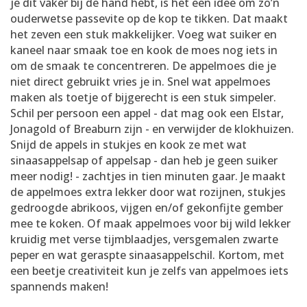
je dit vaker bij de hand hebt, is het een idee om zo’n
ouderwetse passevite op de kop te tikken. Dat maakt
het zeven een stuk makkelijker. Voeg wat suiker en
kaneel naar smaak toe en kook de moes nog iets in
om de smaak te concentreren. De appelmoes die je
niet direct gebruikt vries je in. Snel wat appelmoes
maken als toetje of bijgerecht is een stuk simpeler.
Schil per persoon een appel - dat mag ook een Elstar,
Jonagold of Breaburn zijn - en verwijder de klokhuizen.
Snijd de appels in stukjes en kook ze met wat
sinaasappelsap of appelsap - dan heb je geen suiker
meer nodig! - zachtjes in tien minuten gaar. Je maakt
de appelmoes extra lekker door wat rozijnen, stukjes
gedroogde abrikoos, vijgen en/of gekonfijte gember
mee te koken. Of maak appelmoes voor bij wild lekker
kruidig met verse tijmblaadjes, versgemalen zwarte
peper en wat geraspte sinaasappelschil. Kortom, met
een beetje creativiteit kun je zelfs van appelmoes iets
spannends maken!