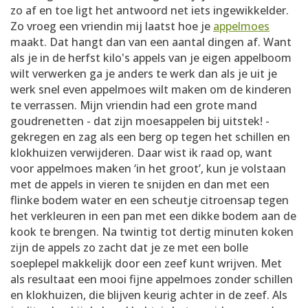
zo af en toe ligt het antwoord net iets ingewikkelder.
Zo vroeg een vriendin mij laatst hoe je
appelmoes
maakt. Dat hangt dan van een aantal dingen af. Want
als je in de herfst kilo's appels van je eigen appelboom
wilt verwerken ga je anders te werk dan als je uit je
werk snel even appelmoes wilt maken om de kinderen
te verrassen. Mijn vriendin had een grote mand
goudrenetten - dat zijn moesappelen bij uitstek! -
gekregen en zag als een berg op tegen het schillen en
klokhuizen verwijderen. Daar wist ik raad op, want
voor appelmoes maken ‘in het groot’, kun je volstaan
met de appels in vieren te snijden en dan met een
flinke bodem water en een scheutje citroensap tegen
het verkleuren in een pan met een dikke bodem aan de
kook te brengen. Na twintig tot dertig minuten koken
zijn de appels zo zacht dat je ze met een bolle
soeplepel makkelijk door een zeef kunt wrijven. Met
als resultaat een mooi fijne appelmoes zonder schillen
en klokhuizen, die blijven keurig achter in de zeef. Als