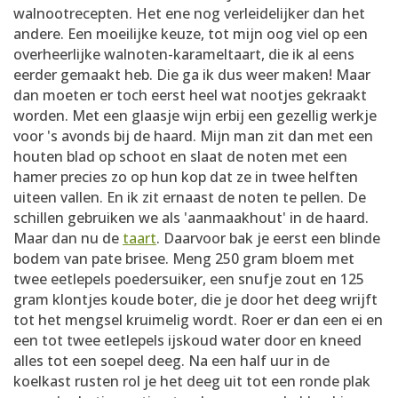
walnootrecepten. Het ene nog verleidelijker dan het
andere. Een moeilijke keuze, tot mijn oog viel op een
overheerlijke walnoten-karameltaart, die ik al eens
eerder gemaakt heb. Die ga ik dus weer maken! Maar
dan moeten er toch eerst heel wat nootjes gekraakt
worden. Met een glaasje wijn erbij een gezellig werkje
voor 's avonds bij de haard. Mijn man zit dan met een
houten blad op schoot en slaat de noten met een
hamer precies zo op hun kop dat ze in twee helften
uiteen vallen. En ik zit ernaast de noten te pellen. De
schillen gebruiken we als 'aanmaakhout' in de haard.
Maar dan nu de
taart
. Daarvoor bak je eerst een blinde
bodem van pate brisee. Meng 250 gram bloem met
twee eetlepels poedersuiker, een snufje zout en 125
gram klontjes koude boter, die je door het deeg wrijft
tot het mengsel kruimelig wordt. Roer er dan een ei en
een tot twee eetlepels ijskoud water door en kneed
alles tot een soepel deeg. Na een half uur in de
koelkast rusten rol je het deeg uit tot een ronde plak