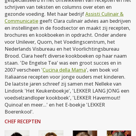
schrijven van teksten en columns over eten en
gezonde voeding. Met haar bedrijf
Assisti Culinair &
Communicatie
geeft Clara culinair advies aan bedrijven
en instellingen in de foodsector en maakt zij recepten,
brochures en kookboeken in opdracht. Onder andere
voor Unilever, Quorn, het Voedingscentrum, het
Nederlands Visbureau en het Voorlichtingsbureau
Brood. Clara heeft diverse kookboeken op haar naam
staan. 'De Engelse Tea' was een groot succes en in
2007 verscheen '
Cucina della Mama
', een boek vol
Italiaanse recepten voor jonge ouders met kinderen.
De laatste jaren schreef zij samen met Nelleke van
Lindonk 'Het Keukenboekje', 'LEKKER LANG JONG een
voedselzandloper kookboek', 'LEKKER Havermout!
Quinoa! en meer...' en het E-boekje 'LEKKER
Boerenkool'.
CHEF RECEPTEN