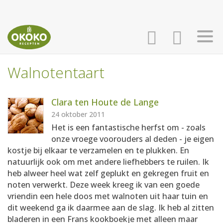
Walnotentaart
INLOGGEN
HOME
Clara ten Houte de Lange
AANMELDEN
RECEPTEN
24 oktober 2011
Het is een fantastische herfst om - zoals
onze vroege voorouders al deden - je eigen
WEEKMENU'S
kostje bij elkaar te verzamelen en te plukken. En
natuurlijk ook om met andere liefhebbers te ruilen. Ik
heb alweer heel wat zelf geplukt en gekregen fruit en
KOOKBOEKEN
noten verwerkt. Deze week kreeg ik van een goede
vriendin een hele doos met walnoten uit haar tuin en
dit weekend ga ik daarmee aan de slag. Ik heb al zitten
bladeren in een Frans kookboekje met alleen maar