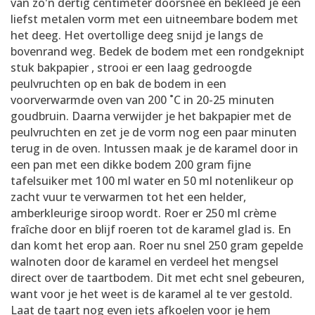
van zo'n dertig centimeter doorsnee en bekleed je een
liefst metalen vorm met een uitneembare bodem met
het deeg. Het overtollige deeg snijd je langs de
bovenrand weg. Bedek de bodem met een rondgeknipt
stuk bakpapier , strooi er een laag gedroogde
peulvruchten op en bak de bodem in een
voorverwarmde oven van 200 ˚C in 20-25 minuten
goudbruin. Daarna verwijder je het bakpapier met de
peulvruchten en zet je de vorm nog een paar minuten
terug in de oven. Intussen maak je de karamel door in
een pan met een dikke bodem 200 gram fijne
tafelsuiker met 100 ml water en 50 ml notenlikeur op
zacht vuur te verwarmen tot het een helder,
amberkleurige siroop wordt. Roer er 250 ml crème
fraîche door en blijf roeren tot de karamel glad is. En
dan komt het erop aan. Roer nu snel 250 gram gepelde
walnoten door de karamel en verdeel het mengsel
direct over de taartbodem. Dit met echt snel gebeuren,
want voor je het weet is de karamel al te ver gestold.
Laat de taart nog even iets afkoelen voor je hem