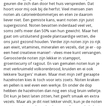
geuren die zich dan door het huis verspreiden. Dat
hoort voor mij ook bij de herfst. Veel mensen zien
noten als calorieënbommetjes en eten ze daarom
liever niet. Een gemiste kans, want noten zijn juist
supergezond. Noten bevatten inderdaad veel vet,
soms zelfs meer dan 50% van hun gewicht. Maar het
gaat om uitsluitend goede plantaardige vetten, die
ons juist gezond houden. Verder zijn noten zijn zo rijk
aan eiwit, vitamines, mineralen en vezels, dat je er - op
een heel creatieve manier! - vlees mee kunt vervangen.
Geroosterde noten zijn lekker in stamppot,
groentecurry of ragout. En van gemalen noten kun je
met verkruimeld volkorenbrood, kruiden en ei ook
lekkere 'burgers' maken. Maar met mijn zelf geraapte
hazelnoten kies ik toch voor iets zoets. Noten kraken
en pellen is wel even een werkje. En onder de dop
hebben de hazelnoten dan nog een stug bruin velletje.
Dit kun je best laten zitten, het geeft smaak en extra
vezels. Maar als je dit niet lekker vindt, kun je de noten