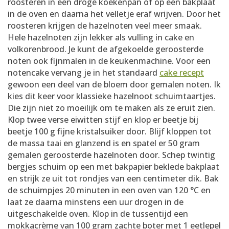
roosteren in een droge koekenpan of op een bakplaat
in de oven en daarna het velletje eraf wrijven. Door het
roosteren krijgen de hazelnoten veel meer smaak.
Hele hazelnoten zijn lekker als vulling in cake en
volkorenbrood. Je kunt de afgekoelde geroosterde
noten ook fijnmalen in de keukenmachine. Voor een
notencake vervang je in het standaard
cake recept
gewoon een deel van de bloem door gemalen noten. Ik
kies dit keer voor klassieke hazelnoot schuimtaartjes.
Die zijn niet zo moeilijk om te maken als ze eruit zien.
Klop twee verse eiwitten stijf en klop er beetje bij
beetje 100 g fijne kristalsuiker door. Blijf kloppen tot
de massa taai en glanzend is en spatel er 50 gram
gemalen geroosterde hazelnoten door. Schep twintig
bergjes schuim op een met bakpapier beklede bakplaat
en strijk ze uit tot rondjes van een centimeter dik. Bak
de schuimpjes 20 minuten in een oven van 120 °C en
laat ze daarna minstens een uur drogen in de
uitgeschakelde oven. Klop in de tussentijd een
mokkacrème van 100 gram zachte boter met 1 eetlepel