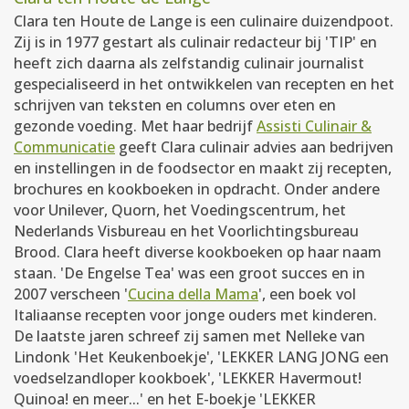
Clara ten Houte de Lange is een culinaire duizendpoot.
Zij is in 1977 gestart als culinair redacteur bij 'TIP' en
heeft zich daarna als zelfstandig culinair journalist
gespecialiseerd in het ontwikkelen van recepten en het
schrijven van teksten en columns over eten en
gezonde voeding. Met haar bedrijf
Assisti Culinair &
Communicatie
geeft Clara culinair advies aan bedrijven
en instellingen in de foodsector en maakt zij recepten,
brochures en kookboeken in opdracht. Onder andere
voor Unilever, Quorn, het Voedingscentrum, het
Nederlands Visbureau en het Voorlichtingsbureau
Brood. Clara heeft diverse kookboeken op haar naam
staan. 'De Engelse Tea' was een groot succes en in
2007 verscheen '
Cucina della Mama
', een boek vol
Italiaanse recepten voor jonge ouders met kinderen.
De laatste jaren schreef zij samen met Nelleke van
Lindonk 'Het Keukenboekje', 'LEKKER LANG JONG een
voedselzandloper kookboek', 'LEKKER Havermout!
Quinoa! en meer...' en het E-boekje 'LEKKER