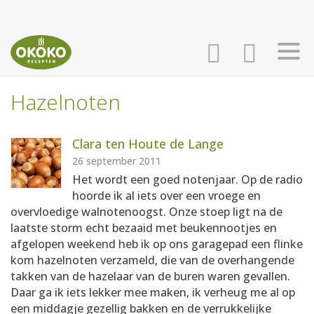
Hazelnoten
INLOGGEN
HOME
Clara ten Houte de Lange
AANMELDEN
RECEPTEN
26 september 2011
Het wordt een goed notenjaar. Op de radio
hoorde ik al iets over een vroege en
WEEKMENU'S
overvloedige walnotenoogst. Onze stoep ligt na de
laatste storm echt bezaaid met beukennootjes en
afgelopen weekend heb ik op ons garagepad een flinke
KOOKBOEKEN
kom hazelnoten verzameld, die van de overhangende
takken van de hazelaar van de buren waren gevallen.
Daar ga ik iets lekker mee maken, ik verheug me al op
een middagje gezellig bakken en de verrukkelijke