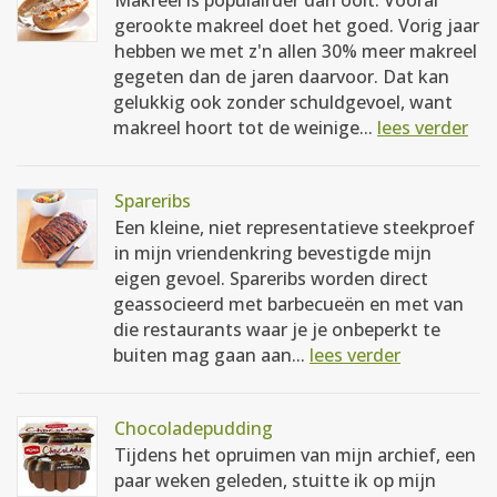
Makreel is populairder dan ooit. Vooral
gerookte makreel doet het goed. Vorig jaar
hebben we met z'n allen 30% meer makreel
gegeten dan de jaren daarvoor. Dat kan
gelukkig ook zonder schuldgevoel, want
makreel hoort tot de weinige...
lees verder
Spareribs
Een kleine, niet representatieve steekproef
in mijn vriendenkring bevestigde mijn
eigen gevoel. Spareribs worden direct
geassocieerd met barbecueën en met van
die restaurants waar je je onbeperkt te
buiten mag gaan aan...
lees verder
Chocoladepudding
Tijdens het opruimen van mijn archief, een
paar weken geleden, stuitte ik op mijn