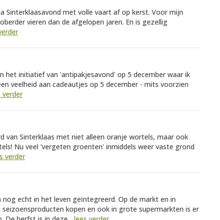
Sinterklaasavond met volle vaart af op kerst. Voor mijn
berder vieren dan de afgelopen jaren. En is gezellig
verder
n het initiatief van 'antipakjesavond' op 5 december waar ik
 een veelheid aan cadeautjes op 5 december - mits voorzien
s verder
rd van Sinterklaas met niet alleen oranje wortels, maar ook
tels! Nu veel 'vergeten groenten' inmiddels weer vaste grond
s verder
n nog echt in het leven geïntegreerd. Op de markt en in
een seizoensproducten kopen en ook in grote supermarkten is er
 De herfst is in deze...
lees verder