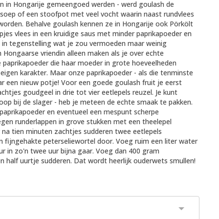
en in Hongarije gemeengoed werden - werd goulash de
 soep of een stoofpot met veel vocht waarin naast rundvlees
 worden. Behalve goulash kennen ze in Hongarije ook Pörkölt
epjes vlees in een kruidige saus met minder paprikapoeder en
en in tegenstelling wat je zou vermoeden maar weinig
n Hongaarse vriendin alleen maken als je over echte
 paprikapoeder die haar moeder in grote hoeveelheden
eigen karakter. Maar onze paprikapoeder - als die tenminste
ar een nieuw potje! Voor een goede goulash fruit je eerst
tjes goudgeel in drie tot vier eetlepels reuzel. Je kunt
 koop bij de slager - heb je meteen de echte smaak te pakken.
 paprikapoeder en eventueel een mespunt scherpe
gen runderlappen in grove stukken met een theelepel
r na tien minuten zachtjes sudderen twee eetlepels
 fijngehakte peterseliewortel door. Voeg ruim een liter water
ur in zo'n twee uur bijna gaar. Voeg dan 400 gram
n half uurtje sudderen. Dat wordt heerlijk ouderwets smullen!