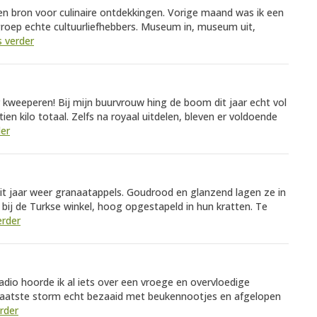
 een bron voor culinaire ontdekkingen. Vorige maand was ik een
groep echte cultuurliefhebbers. Museum in, museum uit,
s verder
 kweeperen! Bij mijn buurvrouw hing de boom dit jaar echt vol
en kilo totaal. Zelfs na royaal uitdelen, bleven er voldoende
der
it jaar weer granaatappels. Goudrood en glanzend lagen ze in
 bij de Turkse winkel, hoog opgestapeld in hun kratten. Te
erder
dio hoorde ik al iets over een vroege en overvloedige
laatste storm echt bezaaid met beukennootjes en afgelopen
erder