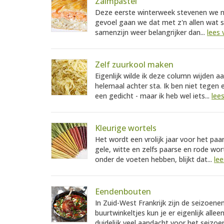
Zalmpastei
Deze eerste winterweek stevenen we na 
gevoel gaan we dat met z'n allen wat so
samenzijn weer belangrijker dan...
lees 
Zelf zuurkool maken
Eigenlijk wilde ik deze column wijden aa
helemaal achter sta. Ik ben niet tegen
een gedicht - maar ik heb wel iets...
lee
Kleurige wortels
Het wordt een vrolijk jaar voor het paa
gele, witte en zelfs paarse en rode wor
onder de voeten hebben, blijkt dat...
lee
Eendenbouten
In Zuid-West Frankrijk zijn de seizoene
buurtwinkeltjes kun je er eigenlijk all
duidelijk veel aandacht voor het seizoen.