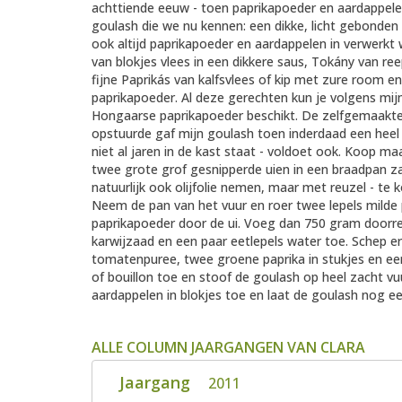
achttiende eeuw - toen paprikapoeder en aardappel
goulash die we nu kennen: een dikke, licht gebonden
ook altijd paprikapoeder en aardappelen in verwerkt
van blokjes vlees in een dikkere saus, Tokány van re
fijne Paprikás van kalfsvlees of kip met zure room 
paprikapoeder. Al deze gerechten kun je volgens mij
Hongaarse paprikapoeder beschikt. De zelfgemaakte
opstuurde gaf mijn goulash toen inderdaad een heel 
niet al jaren in de kast staat - voldoet ook. Koop ma
twee grote grof gesnipperde uien in een braadpan zach
natuurlijk ook olijfolie nemen, maar met reuzel - te
Neem de pan van het vuur en roer twee lepels milde
paprikapoeder door de ui. Voeg dan 750 gram doorre
karwijzaad en een paar eetlepels water toe. Schep e
tomatenpuree, twee groene paprika in stukjes en een
of bouillon toe en stoof de goulash op heel zacht vu
aardappelen in blokjes toe en laat de goulash nog ee
ALLE COLUMN JAARGANGEN VAN CLARA
Jaargang
2011