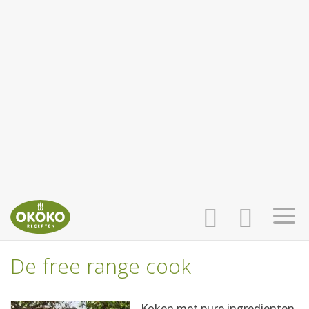
De free range cook
INLOGGEN
HOME
Koken met pure ingredienten,