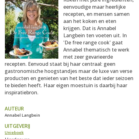
AANMELDEN
RECEPTEN
eenvoudige maar heerlijke
recepten, en mensen samen
aan het koken en eten
WEEKMENU'S
krijgen. Dat is Annabel
Langbein ten voeten uit. In
'De free range cook' gaat
KOOKBOEKEN
Annabel thematisch te werk
met zeer gevarieerde
recepten. Eenvoud staat bij haar centraal: geen
gastronomische hoogstandjes maar de luxe van verse
producten en genieten van het beste dat ieder seizoen
te bieden heeft. Haar eigen moestuin is daarbij haar
inspiratiebron.
AUTEUR
Annabel Langbein
UITGEVERIJ
Unieboek