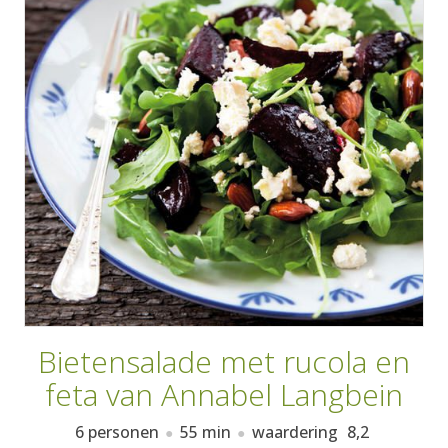
AANMELDEN
RECEPTEN
WEEKMENU'S
KOOKBOEKEN
Bietensalade met rucola en
feta van Annabel Langbein
6 personen
55 min
waardering
8,2