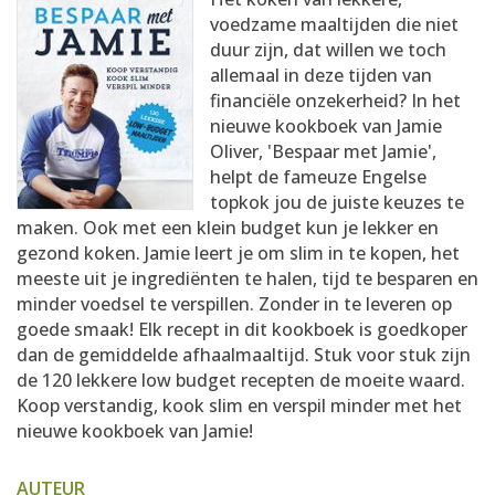
AANMELDEN
RECEPTEN
voedzame maaltijden die niet
duur zijn, dat willen we toch
allemaal in deze tijden van
WEEKMENU'S
financiële onzekerheid? In het
nieuwe kookboek van Jamie
Oliver, 'Bespaar met Jamie',
KOOKBOEKEN
helpt de fameuze Engelse
topkok jou de juiste keuzes te
maken. Ook met een klein budget kun je lekker en
gezond koken. Jamie leert je om slim in te kopen, het
meeste uit je ingrediënten te halen, tijd te besparen en
minder voedsel te verspillen. Zonder in te leveren op
goede smaak! Elk recept in dit kookboek is goedkoper
dan de gemiddelde afhaalmaaltijd. Stuk voor stuk zijn
de 120 lekkere low budget recepten de moeite waard.
Koop verstandig, kook slim en verspil minder met het
nieuwe kookboek van Jamie!
AUTEUR