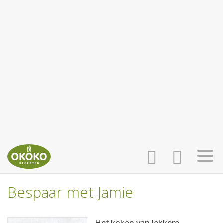
Bespaar met Jamie
INLOGGEN
HOME
Het koken van lekkere,