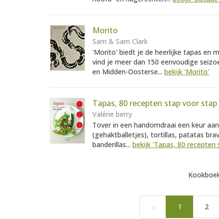
Morito
Sam & Sam Clark
'Morito' biedt je de heerlijke tapas e
vind je meer dan 150 eenvoudige seizo
en Midden-Oosterse...
bekijk 'Morito'
Tapas, 80 recepten stap voor stap
Valérie berry
Tover in een handomdraai een keur aan 
(gehaktballetjes), tortillas, patatas br
banderillas...
bekijk 'Tapas, 80 recepten 
Kookboek
‹
1
2