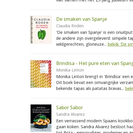
De smaken van Spanje
Claudia Roden
'De smaken van Spanje' is een onuitput
de andere zijn overgeleverd: simpele tap
wildgerechten, glorieuze...
bekijk 'De s
Brindisa - Het pure eten van Span
Monika Linton
Monika Linton brengt in 'Brindisa' een
Dit boek bevat een omvangrijke verzam
bekende tapas als patatas bravas...
beki
Sabor Sabor
Sandra Alvarez
Een verrassend modern Spaans kookboek
gaan koken. Sandra Alvarez besloot haa
tot Ibiza - eenvoudiger, moderner en g