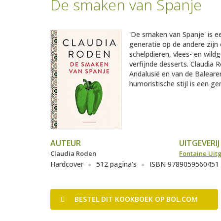
De smaken van Spanje
'De smaken van Spanje' is e
generatie op de andere zijn 
schelpdieren, vlees- en wild
verfijnde desserts. Claudia R
Andalusië en van de Baleare
humoristische stijl is een ge
AUTEUR
UITGEVERIJ
Claudia Roden
Fontaine Uit
Hardcover
512 pagina's
ISBN 9789059560451
BESTEL
DIT KOOKBOEK
OP BOL.COM