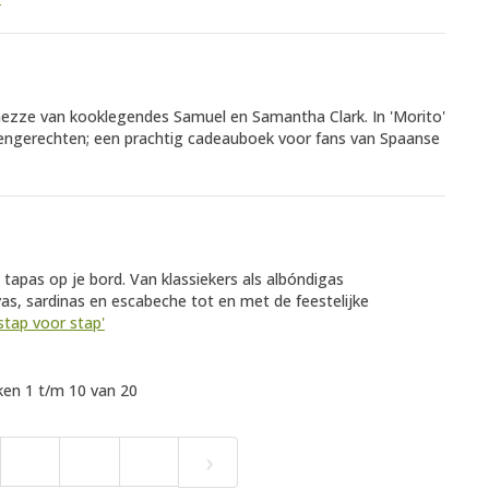
n mezze van kooklegendes Samuel en Samantha Clark. In 'Morito'
engerechten; een prachtig cadeauboek voor fans van Spaanse
tapas op je bord. Van klassiekers als albóndigas
avas, sardinas en escabeche tot en met de feestelijke
stap voor stap'
en 1 t/m 10 van 20
›