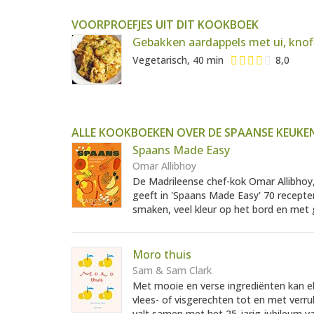
VOORPROEFJES UIT DIT KOOKBOEK
Gebakken aardappels met ui, knof
Vegetarisch, 40 min
8,0
ALLE KOOKBOEKEN OVER DE SPAANSE KEUKE
Spaans Made Easy
Omar Allibhoy
De Madrileense chef-kok Omar Allibhoy, d
geeft in 'Spaans Made Easy' 70 recepte
smaken, veel kleur op het bord en met g
Moro thuis
Sam & Sam Clark
Met mooie en verse ingrediënten kan el
vlees- of visgerechten tot en met verruk
valt samen met het 25-jarig jubileum v