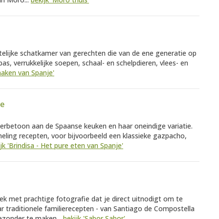
telijke schatkamer van gerechten die van de ene generatie op
as, verrukkelijke soepen, schaal- en schelpdieren, vlees- en
maken van Spanje'
je
 eerbetoon aan de Spaanse keuken en haar oneindige variatie.
eling recepten, voor bijvoorbeeld een klassieke gazpacho,
jk 'Brindisa - Het pure eten van Spanje'
 met prachtige fotografie dat je direct uitnodigt om te
r traditionele familierecepten - van Santiago de Compostella
ezonder te maken...
bekijk 'Sabor Sabor'