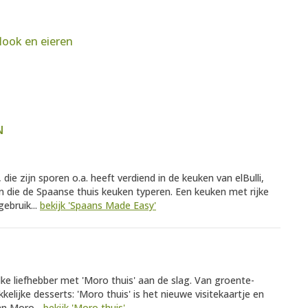
look en eieren
N
ie zijn sporen o.a. heeft verdiend in de keuken van elBulli,
n die de Spaanse thuis keuken typeren. Een keuken met rijke
ebruik...
bekijk 'Spaans Made Easy'
ke liefhebber met 'Moro thuis' aan de slag. Van groente-
kelijke desserts: 'Moro thuis' is het nieuwe visitekaartje en
an Moro...
bekijk 'Moro thuis'