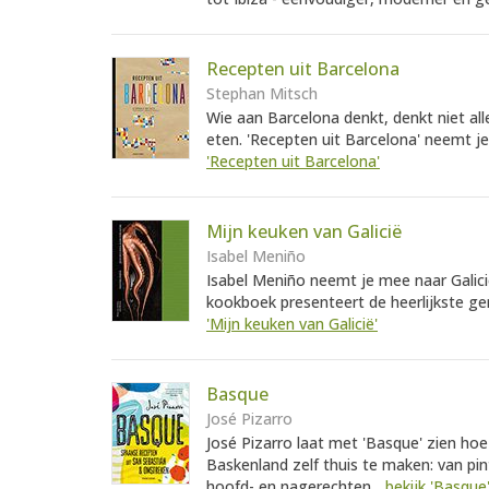
Recepten uit Barcelona
Stephan Mitsch
Wie aan Barcelona denkt, denkt niet a
eten. 'Recepten uit Barcelona' neemt j
'Recepten uit Barcelona'
Mijn keuken van Galicië
Isabel Meniño
Isabel Meniño neemt je mee naar Galicië
kookboek presenteert de heerlijkste ger
'Mijn keuken van Galicië'
Basque
José Pizarro
José Pizarro laat met 'Basque' zien hoe
Baskenland zelf thuis te maken: van pin
hoofd- en nagerechten...
bekijk 'Basque