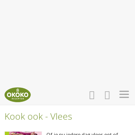
Kook ook - Vlees
INLOGGEN
HOME
Of je nu iedere dag vlees eet of