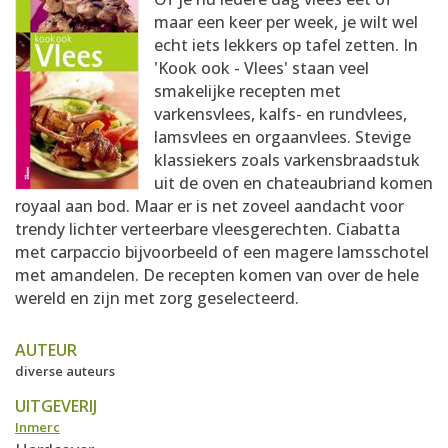
AANMELDEN
RECEPTEN
maar een keer per week, je wilt wel
echt iets lekkers op tafel zetten. In
'Kook ook - Vlees' staan veel
WEEKMENU'S
smakelijke recepten met
varkensvlees, kalfs- en rundvlees,
lamsvlees en orgaanvlees. Stevige
KOOKBOEKEN
klassiekers zoals varkensbraadstuk
uit de oven en chateaubriand komen
royaal aan bod. Maar er is net zoveel aandacht voor
trendy lichter verteerbare vleesgerechten. Ciabatta
met carpaccio bijvoorbeeld of een magere lamsschotel
met amandelen. De recepten komen van over de hele
wereld en zijn met zorg geselecteerd.
AUTEUR
diverse auteurs
UITGEVERIJ
Inmerc