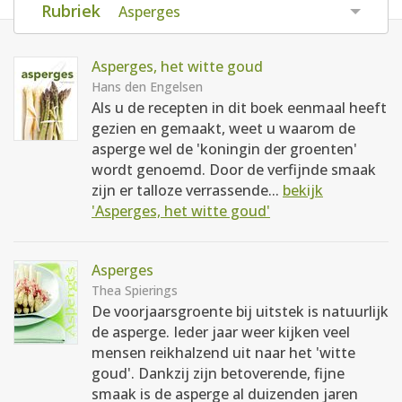
Rubriek
Asperges
AANMELDEN
RECEPTEN
Asperges, het witte goud
WEEKMENU'S
Hans den Engelsen
Als u de recepten in dit boek eenmaal heeft
gezien en gemaakt, weet u waarom de
KOOKBOEKEN
asperge wel de 'koningin der groenten'
wordt genoemd. Door de verfijnde smaak
zijn er talloze verrassende...
bekijk
'Asperges, het witte goud'
Asperges
Thea Spierings
De voorjaarsgroente bij uitstek is natuurlijk
de asperge. Ieder jaar weer kijken veel
mensen reikhalzend uit naar het 'witte
goud'. Dankzij zijn betoverende, fijne
smaak is de asperge al duizenden jaren