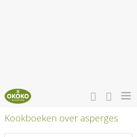
Kookboeken over asperges
INLOGGEN
HOME