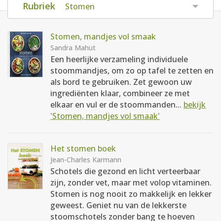
Rubriek
Stomen
AANMELDEN
RECEPTEN
Stomen, mandjes vol smaak
WEEKMENU'S
Sandra Mahut
Een heerlijke verzameling individuele
stoommandjes, om zo op tafel te zetten en
KOOKBOEKEN
als bord te gebruiken. Zet gewoon uw
ingrediënten klaar, combineer ze met
elkaar en vul er de stoommanden...
bekijk
'Stomen, mandjes vol smaak'
Het stomen boek
Jean-Charles Karmann
Schotels die gezond en licht verteerbaar
zijn, zonder vet, maar met volop vitaminen.
Stomen is nog nooit zo makkelijk en lekker
geweest. Geniet nu van de lekkerste
stoomschotels zonder bang te hoeven