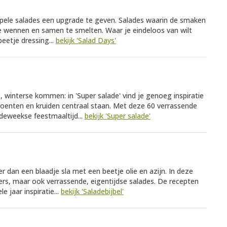
mpele salades een upgrade te geven. Salades waarin de smaken
 wennen en samen te smelten. Waar je eindeloos van wilt
eetje dressing...
bekijk 'Salad Days'
, winterse kommen: in 'Super salade' vind je genoeg inspiratie
groenten en kruiden centraal staan. Met deze 60 verrassende
deweekse feestmaaltijd...
bekijk 'Super salade'
er dan een blaadje sla met een beetje olie en azijn. In deze
iekers, maar ook verrassende, eigentijdse salades. De recepten
 jaar inspiratie...
bekijk 'Saladebijbel'