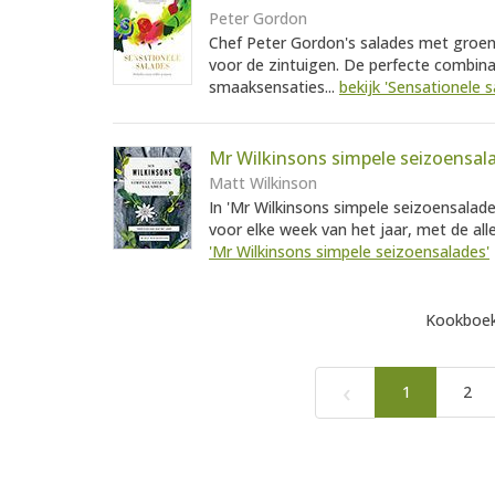
Peter Gordon
Chef Peter Gordon's salades met groente
voor de zintuigen. De perfecte combin
smaaksensaties...
bekijk 'Sensationele s
Mr Wilkinsons simpele seizoensal
Matt Wilkinson
In 'Mr Wilkinsons simpele seizoensalade
voor elke week van het jaar, met de all
'Mr Wilkinsons simpele seizoensalades'
Kookboek
‹
1
2