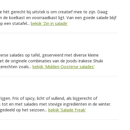
e hét gerecht bij uitstek is om creatief mee te zijn. Daag
in de koelkast en voorraadkast ligt. Van een goede salade blijf
p een statafel...
bekijk 'Zin in salade'
e salades op tafel, geserveerd met diverse kleine
t de originele combinaties van de Joods-Irakese Shuki
erechten zoals...
bekijk 'Midden-Oosterse salades'
en. Fris of spicy, licht of vullend, als bijgerecht of
 tot en met salades met stevige ingrediënten in de winter.
ingedeeld op het seizoen...
bekijk 'Salade Freak'