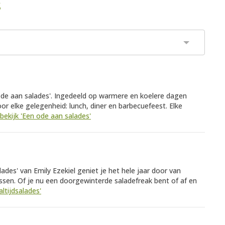
s
ode aan salades'. Ingedeeld op warmere en koelere dagen
r elke gelegenheid: lunch, diner en barbecuefeest. Elke
bekijk 'Een ode aan salades'
lades' van Emily Ezekiel geniet je het hele jaar door van
assen. Of je nu een doorgewinterde saladefreak bent of af en
altijdsalades'